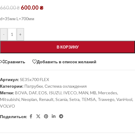
600.00
₴
660.00
₴
d=35мм L=700мм
-
+
В КОРЗИНУ
Сравнить
Добавить в список желаний
Артикул:
SE35x700 FLEX
Категории:
Патрубки
,
Система охлаждения
Метки:
BOVA
,
DAF
,
EOS
,
ISUZU
,
IVECO
,
MAN
,
MB
,
Mercedes
,
Mitsubishi
,
Neoplan
,
Renault
,
Scania
,
Setra
,
TEMSA
,
Trawego
,
VanHool
,
VOLVO
Поделиться: