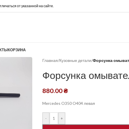
тличаться от указанной на сайте.
КТЫ
КОРЗИНА
Главная
/
Кузовные детали
/
Форсунка омыва
Форсунка омывате
880.00
₴
Mercedes O350 O404 левая
-
+