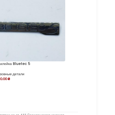
клейка Bluetec 5
Ручка багажника
зовные детали
Кузовные детали
0.00
₴
1,980.00
₴
2,200.00
₴
твии со ст. 641 Гражданского кодекса