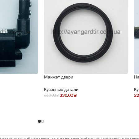
Манжет двери
На
Кузовные детали
Ку
330.00
₴
22
660.00
₴
ормационный характер и не являются публичной офертой в соответс