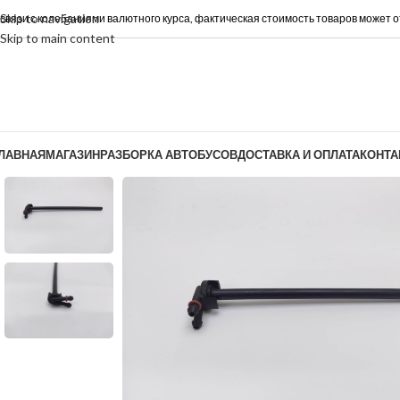
Skip to navigation
 связи с колебаниями валютного курса, фактическая стоимость товаров может о
Skip to main content
ЛАВНАЯ
МАГАЗИН
РАЗБОРКА АВТОБУСОВ
ДОСТАВКА И ОПЛАТА
КОНТА