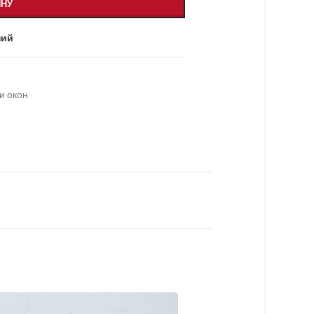
ИНУ
ний
и окон